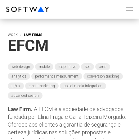
SOFTWAY - web professionals - web design
WORK
LAW FIRMS
EFCM
web design
mobile
responsive
seo
cms
analytics
performance measurement
conversion tracking
ui/ux
email marketing
social media integration
advanced search
Law Firm.
A EFCM é a sociedade de advogados
fundada por Elina Fraga e Carla Teixeira Morgado.
Oferece aos clientes a garantia de segurança e
certeza jurídicas nas soluções propostas e